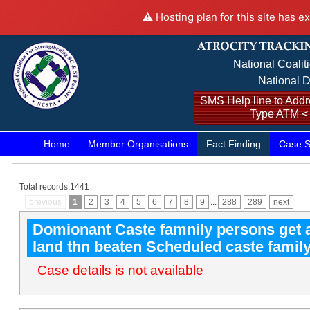
⚠️ Hosting plan for this site has e
National Coalit
National D
SMS Help line to Addre
Type ATM <
Home
Member Organisations
Fact Finding
Case S
Total records:1441
previous
1
2
3
4
5
6
7
8
9
...
288
289
next
Domionant Caste famnily persons get a
land thn beaten Scheduled caste famil
Case details is not available