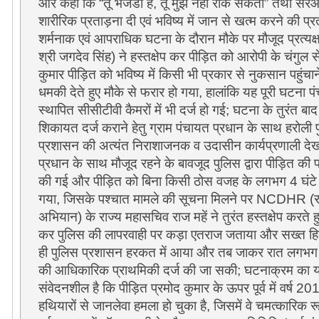
और कहा कि “तू भंजडा है
,
तू मुझे नहीं रोक सकता” तथा स
शारीरिक प्रताड़ना दी एवं भविष्य में जान से खत्म करने की प्रत्
शर्मनाक एवं आपराधिक घटना के दौरान मौके पर मौजूद प्रत्यक्षद
श्री जगदेव सिंह) ने हस्तक्षेप कर पीड़ित को आरोपी के चंगुल 
कुमार पीड़ित को भविष्य में किसी भी प्रकार से नुकसान पहुंचा
धमकी देते हुए मौके से फरार हो गया
,
हालांकि यह पूरी घटना पं
स्थापित सीसीटीवी कैमरों में भी दर्ज हो गई
;
घटना के तुरंत बा
शिकायत दर्ज कराने हेतु ग्राम पंचायत प्रधान के साथ हरोली पु
प्रशासन की अत्यंत निराशाजनक व उदासीन कार्यप्रणाली देख
प्रधान के साथ मौजूद रहने के बावजूद पुलिस द्वारा पीड़ित की
की गई और पीड़ित को बिना किसी ठोस वजह के लगभग
4
घंट
गया
,
जिसके पश्चात मामले की सूचना मिलने पर
NCDHR (
अभियान) के राज्य महासचिव राज महें ने तुरंत हस्तक्षेप करते ह
कर पुलिस की लापरवाही पर कड़ा एतराज जताया और सख्त हि
ही पुलिस प्रशासन हरकत में आया और तब जाकर रात लगभ
की आधिकारिक प्राथमिकी दर्ज की जा सकी
;
घटनाक्रम का यह
संवेदनशील है कि पीड़ित प्रमोद कुमार के ऊपर पूर्व में वर्ष
20
हथियारों से जानलेवा हमला हो चुका है
,
जिसमें वे चमत्कारिक र