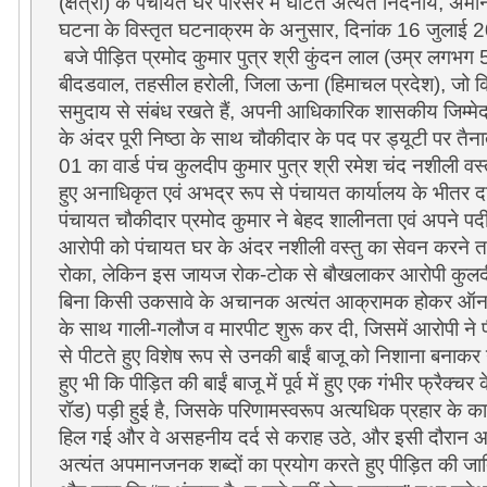
(क्षेत्रां) के पंचायत घर परिसर में घटित अत्यंत निंदनीय
,
अमान
घटना के विस्तृत घटनाक्रम के अनुसार
,
दिनांक
16
जुलाई
2
बजे पीड़ित प्रमोद कुमार पुत्र श्री कुंदन लाल (उम्र लगभग
बीदडवाल
,
तहसील हरोली
,
जिला ऊना (हिमाचल प्रदेश)
,
जो क
समुदाय से संबंध रखते हैं
,
अपनी आधिकारिक शासकीय जिम्मेदारी
के अंदर पूरी निष्ठा के साथ चौकीदार के पद पर ड्यूटी पर तैना
01
का वार्ड पंच कुलदीप कुमार पुत्र श्री रमेश चंद नशीली वस्
हुए अनाधिकृत एवं अभद्र रूप से पंचायत कार्यालय के भीतर 
पंचायत चौकीदार प्रमोद कुमार ने बेहद शालीनता एवं अपने पदी
आरोपी को पंचायत घर के अंदर नशीली वस्तु का सेवन करने 
रोका
,
लेकिन इस जायज रोक-टोक से बौखलाकर आरोपी कुलदी
बिना किसी उकसावे के अचानक अत्यंत आक्रामक होकर ऑन-ड्य
के साथ गाली-गलौज व मारपीट शुरू कर दी
,
जिसमें आरोपी ने प
से पीटते हुए विशेष रूप से उनकी बाईं बाजू को निशाना बनाकर 
हुए भी कि पीड़ित की बाईं बाजू में पूर्व में हुए एक गंभीर फ्रै
रॉड) पड़ी हुई है
,
जिसके परिणामस्वरूप अत्यधिक प्रहार के का
हिल गई और वे असहनीय दर्द से कराह उठे
,
और इसी दौरान आ
अत्यंत अपमानजनक शब्दों का प्रयोग करते हुए पीड़ित की ज