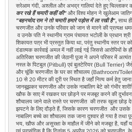
सरेआम गंदी, अश्लील और अभद्र गालियां देते हुए चिल्लाकर
कर रखे हैं चमारी कहीं की"
और विश्व मोहन ने खुलेआम जातिगत 
"बहनचोद राम ने तो चमारी हमारे पड़ोस में ला रखी है"
,
साथ ही
चरणजीत और उनके परिवार को जान से मारने की प्रत्यक्ष 
व उनके पति ने स्थानीय ग्राम पंचायत भटोली के प्रधान श्
शिकायत पत्र भी प्रस्तुत किया था, परंतु स्थानीय स्तर पर 
दंडात्मक कार्रवाई अमल में नहीं लाई गई जिससे आरोपियों के 
अतिरिक्त चरणजीत की जेठानी पूजा ने अपने परिसर में अत्यं
नस्ल के पिटबुल (Pitbull) एवं बुलटेरियर (Bull Terrier) जैसे
और चूंकि चरणजीत के घर का शौचालय (Bathroom/Toilet)
10 से 20 मीटर की दूरी पर स्थित है जहाँ नित्य कर्म हेतु जाना
जानबूझकर चरणजीत और उसके नाबालिग बेटे को गंभीर शारीर
खौफ के साए में रखकर घर छोड़ने पर मजबूर करने की दुर्भावना 
शौचालय जाने वाले रास्ते पर चरणजीत की तरफ खुला छोड़ दे
झपटने के लिए दौड़ते हैं, जिसके कारण चरणजीत और उसके 11वी
नाबालिग बच्चे का शौचालय तक जाना दुश्वार हो गया है तथा पूर
भय, खौफ और असुरक्षा के माहौल में जीने को मजबूर है, यहाँ 
एवं प्रासंगिक है कि दिनांक 5 अप्रैल 2026 को चरणजीत के प