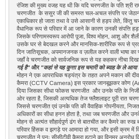
रंजिश की मुख्य वजह यह थी कि यदि चरणजीत के पति श्री रा
चरणजीत के ससुर जी की समस्त चल-अचल संपत्ति पर जेठान
एकाधिकार हो जाता तथा वे उसे आसानी से हड़प लेते, किंतु
वैधानिक रूप से परिवार में आ जाने के कारण उनकी संपत्ति ह
जिसके परिणामस्वरूप आरोपी पूजा, विश्व मोहन, आशु और शै
उसके घर से बेदखल करने और मानसिक-शारीरिक रूप से प्र
दिन जातिसूचक, अपमानजनक व ज़लील करने वाली भाषा का प्
जहाँ वे चरणजीत को सार्वजनिक रूप से यह कहकर नीचा दिख
गई है"
और
"कहां से यह कुत्ता इस चमारी को ब्याह के ले आया 
मोहन ने एक आपराधिक षड्यंत्र के तहत अपने मकान की दीव
कैमरा (CCTV Camera) इस प्रकार जानबूझकर कोण (An
दिया जिसका सीधा फोकस चरणजीत और उनके पति के निज
ओर रहता है, जिसकी अत्यधिक तेज फ्लैशलाइट पूरी रात चरण
जिससे चरणजीत एवं उनके पति की वैवाहिक गोपनीयता, निज
अधिकारों का सीधा हनन होता है, तथा जब चरणजीत और उनके प
मोहन से अत्यंत सौहार्दपूर्ण ढंग से बातचीत कर कैमरे का रुख
परिवार हिंसक व झगड़े पर आमादा हो गया, और इसी क्रम में 
चरणजीत ने पुनः सीसीटीवी कैमरा हटाने का विनम्र अनुरोध किय