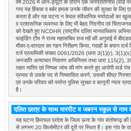
वर्ष
2026
में ऑन-ड्यूटी के दौरान एक जनप्रतिनिधि (वार्ड पं
गया यह हिंसक व बर्बर हमला उनके जीवन की सुरक्षा के लिए ए
करता है और यह घटना न केवल संवैधानिक मर्यादाओं का खुला उ
व प्रशासनिक व्यवस्था के लिए भी बेहद निंदनीय एवं चिंताजनक
को देखते हुए
NCDHR (
राष्ट्रीय दलित मानवाधिकार अभियान
फाइंडिंग टीम ने राज्य महासचिव राज महें की अगुवाई में बीद
मौका-ए-वारदात का गहन निरीक्षण किया
,
गवाहों के बयान दर्ज
दर्ज प्राथमिकी संख्या
0091/2026 (
धारा
3(1)(r), 3(1)(s
जनजाति अत्याचार निवारण अधिनियम तथा धारा
115(2), 
तहत त्वरित एवं निष्पक्ष जांच की मांग करते हुए आरोपी वार्ड 
प्रभाव से उसके पद से निष्कासित करने
,
उसकी शीघ्र गिरफ्ता
एवं उनके परिवार को पर्याप्त पुलिस सुरक्षा व कानूनी न्याय प
है।
दलित छात्र के साथ मारपीट व जबरन स्कुल से ना
यह घटना हिमाचल प्रदेश के जिला ऊना के गांव संतोषगढ़ की 
से लगभग 20 किलोमीटर की दूरी पर स्थित है। इस गांव के वा