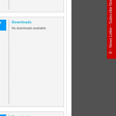
E - News Letter - Subscribe Now
Downloads
र
No downloads available