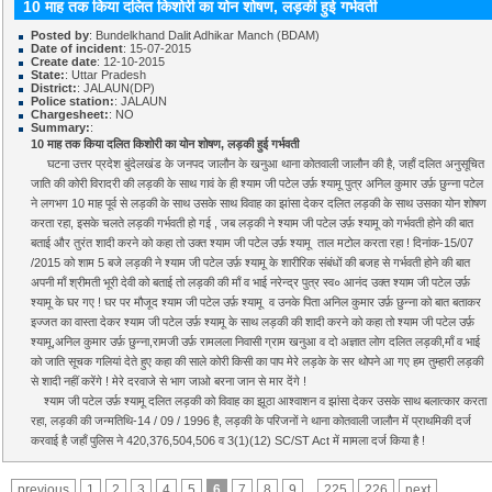
10 माह तक किया दलित किशोरी का योन शोषण, लड़की हुई गर्भवती
Posted by
: Bundelkhand Dalit Adhikar Manch (BDAM)
Date of incident
: 15-07-2015
Create date
: 12-10-2015
State:
: Uttar Pradesh
District:
: JALAUN(DP)
Police station:
: JALAUN
Chargesheet:
: NO
Summary:
:
10 माह तक किया दलित किशोरी का योन शोषण, लड़की हुई गर्भवती
घटना उत्तर प्रदेश बुंदेलखंड के जनपद जालौन के खनुआ थाना कोतवाली जालौन की है, जहाँ दलित अनुसूचित
जाति की कोरी विरादरी की लड़की के साथ गावं के ही श्याम जी पटेल उर्फ़ श्यामू पुत्र अनिल कुमार उर्फ़ छुन्ना पटेल
ने लगभग 10 माह पूर्व से लड़की के साथ उसके साथ विवाह का झांसा देकर दलित लड़की के साथ उसका योन शोषण
करता रहा, इसके चलते लड़की गर्भवती हो गई , जब लड़की ने श्याम जी पटेल उर्फ़ श्यामू को गर्भवती होने की बात
बताई और तुरंत शादी करने को कहा तो उक्त श्याम जी पटेल उर्फ़ श्यामू ताल मटोल करता रहा ! दिनांक-15/07
/2015 को शाम 5 बजे लड़की ने श्याम जी पटेल उर्फ़ श्यामू के शारीरिक संबंधों की बजह से गर्भवती होने की बात
अपनी माँ श्रीमती भूरी देवी को बताई तो लड़की की माँ व भाई नरेन्द्र पुत्र स्व० आनंद उक्त श्याम जी पटेल उर्फ़
श्यामू के घर गए ! घर पर मौजूद श्याम जी पटेल उर्फ़ श्यामू व उनके पिता अनिल कुमार उर्फ़ छुन्ना को बात बताकर
इज्जत का वास्ता देकर श्याम जी पटेल उर्फ़ श्यामू के साथ लड़की की शादी करने को कहा तो श्याम जी पटेल उर्फ़
श्यामू,अनिल कुमार उर्फ़ छुन्ना,रामजी उर्फ़ रामलला निवासी ग्राम खनुआ व दो अज्ञात लोग दलित लड़की,माँ व भाई
को जाति सूचक गलियां देते हुए कहा की साले कोरी किसी का पाप मेरे लड़के के सर थोपने आ गए हम तुम्हारी लड़की
से शादी नहीं करेंगे ! मेरे दरवाजे से भाग जाओ बरना जान से मार देंगे !
श्याम जी पटेल उर्फ़ श्यामू दलित लड़की को विवाह का झूठा आश्वाशन व झांसा देकर उसके साथ बलात्कार करता
रहा, लड़की की जन्मतिथि-14 / 09 / 1996 है, लड़की के परिजनों ने थाना कोतवाली जालौन में प्राथमिकी दर्ज
करवाई है जहाँ पुलिस ने 420,376,504,506 व 3(1)(12) SC/ST Act में मामला दर्ज किया है !
previous
1
2
3
4
5
6
7
8
9
...
225
226
next