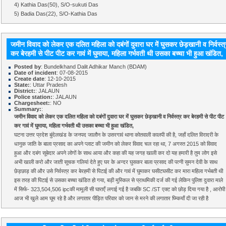
4) Kathia Das(50), S/O-sukuti Das
5) Badia Das(22), S/O-Kathia Das
जमीन विवाद को लेकर एक दलित महिला को दबंगों दुवारा घर में घुसकर छेड़खानी व निर्वस्त्
कर बेरहमी से पीट पीट कर गावं में घुमाया, महिला गर्भवती थी उसका बच्चा भी हुआ खंडित,
Posted by
: Bundelkhand Dalit Adhikar Manch (BDAM)
Date of incident
: 07-08-2015
Create date
: 12-10-2015
State:
: Uttar Pradesh
District:
: JALAUN
Police station:
: JALAUN
Chargesheet:
: NO
Summary:
:
जमीन विवाद को लेकर एक दलित महिला को दबंगों दुवारा घर में घुसकर छेड़खानी व निर्वस्त्र कर बेरहमी से पीट पीट
कर गावं में घुमाया, महिला गर्भवती थी उसका बच्चा भी हुआ खंडित,
घटना उत्तर प्रदेश बुंदेलखंड के जनपद जालौन के उसरगावं थाना कोतवाली कालपी की है, जहाँ दलित विरादरी के
धानुक जाति के बाला प्रसाद का अपने प्लाट की जमीन को लेकर विवाद चल रहा था, 7 अगस्त 2015 को विवाद
हुआ और दबंग सूबेदार अपने लोगों के साथ आया और कहा की यह जगह खाली कर दो यह हमारी है तुम लोग इसे
अभी खाली करो और जाती सूचक गलियां देते हुए घर के अन्दर घुसकर बाला प्रसाद की पत्नी सुमन देवी के साथ
छेड़छाड़ की और उसे निर्वस्त्र कर बेरहमी से पिटाई की और गावं में घुमाकर घसीटघसीट कर मारा महिला गर्भबती थी
इस तरह की पिटाई से उसका बच्चा खंडित हो गया, बड़ी मुस्किल से प्राथमिकी दर्ज की गई लेकिन पुलिश दुवारा माले
में सिर्फ- 323,504,506 ipcकी मामूली सी घाराएँ लगाई गई है जबकि SC /ST एक्ट को छोड़ दिया गया है , आरोपी
आज भी खुले आम घूम रहे है और लगातार पीड़ित परिवार को जान से मरने की लगातार घ्म्कियाँ दी जा रही है