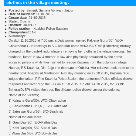
clothes in the village meeting.
Posted by
: Samajik Samata Abhiyan, Jajpur
Date of incident
: 11-10-2015
Create date
: 21-10-2015
State:
: Odisha
District:
: JAJPUR
Police station:
: Kuakhia Police Satation
Chargesheet:
: No
Summary:
:
On dtd. 11.10.2015 at 7.30 pm, a Dalit woman named Kalpana Guru(30), W/O-
Chakradhar Guru belongs to S.C and sub-caste \\\"KAIBART\\\" (Fsherflok) brutally
charged by the caste-Hindu villagers removing her cloths in the village meeting. Her
husband, father-in-law & mother-in-law also physically assaulted by the same
accused persons while they rushed to rescue Kalpana from the culprits in village
Nuahat, P.S-Kuakhia, Dist-Jajpur in the state of Odisha. Her relatives took them to the
nearby govt. hospital at Madhuban. Nex day morning on 12.10.2015, Kalpana Guru
lodged the written FIR in Kuakhia Police Station. the concerned Police officials didn\\\'t
respond it and later regd the FIR on 13.10.2015. On dtd. 14.10.2015, the IO BB
Behera(DySP) visited the spot. But till date, police didn\\\'t arrest the culprits.
Name of the Victims;
1) Kalpana Guru(30), W/O-Chakradhar
2) Chakradhar Guru(40), S/O-Jateswar
3) Jateswar Guru(65), S/O-Baishnab
Name of the accusers:
1) Gani Das(26), S/O-Kathia Das
2) Kabi Das(40), S/O-Sukuti Das
3) Abua Das(45), S/O-Sukuti Das