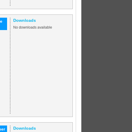
Downloads
te
No downloads available
Downloads
her