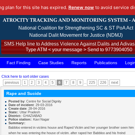
ng plan for this site has expired.
Renew now
to avoid service di
National Coalition for Strengthening SC & ST PoA Act
National Dalit Movement for Justice (NDMJ)
SMS Help line to Address Violence Against Dalits and Adivasi
Type ATM < your message > Send to 9773904050
Fact Finding
Case Studies
Reports
Publications
Logi
Click here to sort older cases
previous
1
2
3
4
5
6
7
8
9
...
225
226
next
Rape and Sucide
Posted by
: Centre for Social Dignity
Date of incident
: 29-03-2016
Create date
: 28-04-2016
State:
: Uttar Pradesh
District:
: GHAZIABAD
Police station:
: Kavi Nagar
Summary:
:
Babbloo entered in victims house and Raped Victim and her younger brother seen him
when he was entering the house of victim. after raped her Babbloo and his freind