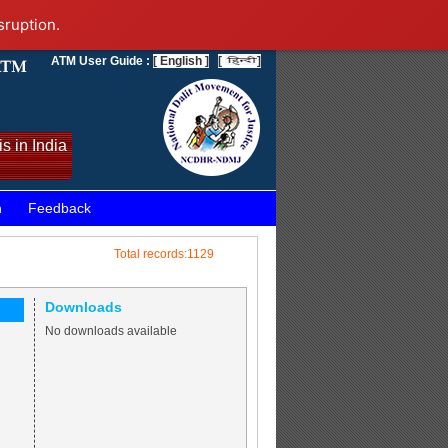
sruption.
ATM User Guide :
[ English ]
[
]
s in India
n
Feedback
Total records:1129
Downloads
No downloads available