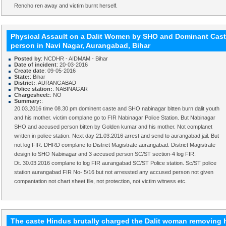
Rencho ren away and victim burnt herself.
Physical Assault on a Dalit Women by SHO and Dominant Cas
person in Navi Nagar, Aurangabad, Bihar
Posted by
: NCDHR - AIDMAM - Bihar
Date of incident
: 20-03-2016
Create date
: 09-05-2016
State:
: Bihar
District:
: AURANGABAD
Police station:
: NABINAGAR
Chargesheet:
: NO
Summary:
:
20.03.2016 time 08.30 pm dominent caste and SHO nabinagar bitten burn dalit youth
and his mother. victim complane go to FIR Nabinagar Police Station. But Nabinagar
SHO and accused person bitten by Golden kumar and his mother. Not complanet
written in police station. Next day 21.03.2016 arrest and send to aurangabad jail. But
not log FIR. DHRD complane to District Magistrate aurangabad. District Magistrate
design to SHO Nabinagar and 3 accused person SC/ST section-4 log FIR.
Dt. 30.03.2016 complane to log FIR aurangabad SC/ST Police station. Sc/ST police
station aurangabad FIR No- 5/16 but not arressted any accused person not given
compantation not chart sheet file, not protection, not victim witness etc.
The caste Hindus brutally charged the Dalit woman removing 