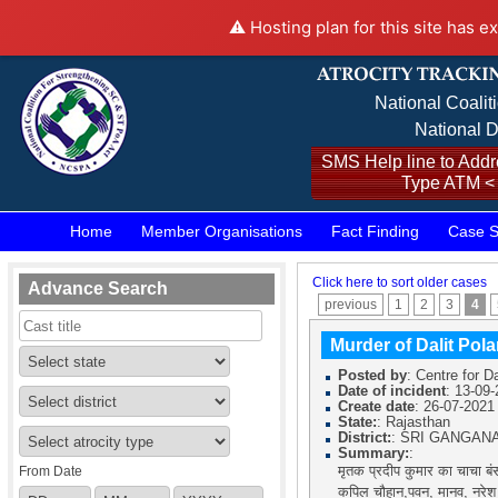
⚠️ Hosting plan for this site has e
National Coalit
National D
SMS Help line to Addre
Type ATM <
Home
Member Organisations
Fact Finding
Case S
Click here to sort older cases
Advance Search
previous
1
2
3
4
Murder of Dalit Pol
Posted by
: Centre for Da
Date of incident
: 13-09
Create date
: 26-07-2021
State:
: Rajasthan
District:
: SRI GANGAN
Summary:
:
From Date
मृतक प्रदीप कुमार का चाचा ब
कपिल चौहान,पवन, मानव, नरेश उर्